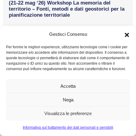
(21-22 mag ‘26) Workshop La memoria del
territorio – Fonti, metodi e dati geostorici per la
pianificazione territoriale
21-22maggio 2026, Università di Salerno – Dipartimento di
Gestisci Consenso
Studi Umanistici Per la presentazione e il programma dei
Seminari in oggetto,...
Per fornire le migliori esperienze, utilizziamo tecnologie come i cookie per
memorizzare e/o accedere alle informazioni del dispositivo. Il consenso a
queste tecnologie ci permetterà di elaborare dati come il comportamento di
navigazione o ID unici su questo sito. Non acconsentire o ritirare il
consenso può influire negativamente su alcune caratteristiche e funzioni.
Accetta
Nega
19/05/2026
(21 mag’26) Luoghi e servizi per una città
Visualizza le preferenze
dinamica
Informativa sul trattamento dei dati personali e sensibili
Giovedì 21 maggio 2026, ore 18:00 – 20:30, Ex Tabacchificio