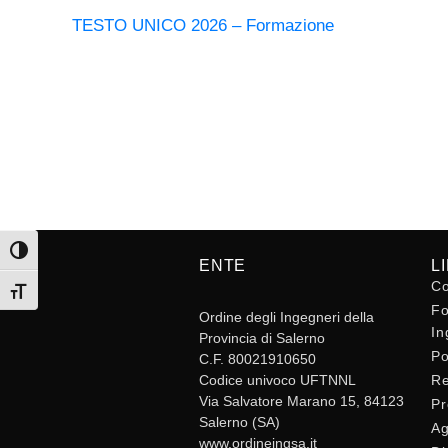
TESTO UNICO 2026 – Formazione
Attiva/disattiva alto contrasto
ENTE
L
Co
Attiva/disattiva dimensione testo
Fo
Ordine degli Ingegneri della
In
Provincia di Salerno
Po
C.F. 80021910650
Codice univoco UFTNNL
Re
Via Salvatore Marano 15, 84123
Pr
Salerno (SA)
Ag
www.ordineingsa.it