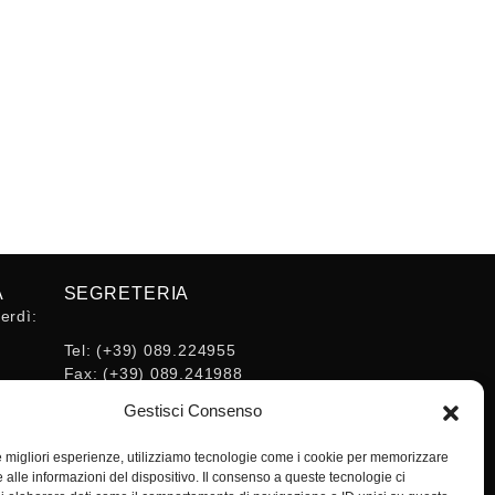
A
SEGRETERIA
erdì:
Tel:
(+39) 089.224955
Fax:
(+39) 089.241988
16:30
E-mail:
Gestisci Consenso
segreteria@ordineingsa.it
PEC:
le migliori esperienze, utilizziamo tecnologie come i cookie per memorizzare
segreteria.ordine@ordingsa.it
 alle informazioni del dispositivo. Il consenso a queste tecnologie ci