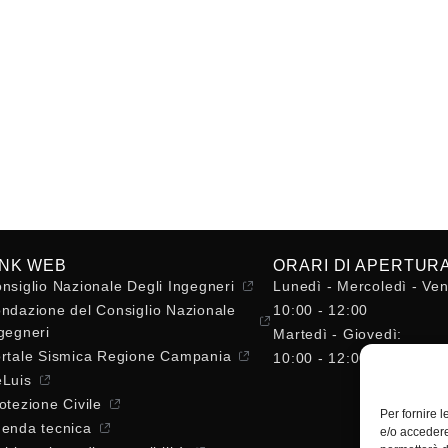
INK WEB
ORARI DI APERTUR
nsiglio Nazionale Degli Ingegneri
Lunedì - Mercoledì - Ven
ndazione del Consiglio Nazionale
10:00 - 12:00
gegneri
Martedì - Giovedì:
rtale Sismica Regione Campania
10:00 - 12:00 / 14:30 - 
Luis
otezione Civile
Per fornire 
enda tecnica
e/o accedere