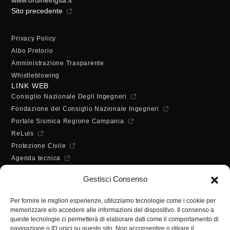
Sito precedente
Privacy Policy
Albo Pretorio
Amministrazione Trasparente
Whistleblowing
LINK WEB
Consiglio Nazionale Degli Ingegneri
Fondazione del Consiglio Nazionale Ingegneri
Portale Sismica Regione Campania
ReLuis
Protezione Civile
Agenda tecnica
Dichiarazione di accessibilità
Gestisci Consenso
ORARI DI APERTURA
Lunedì - Mercoledì - Venerdì:
Per fornire le migliori esperienze, utilizziamo tecnologie come i cookie per
10:00 - 12:00
memorizzare e/o accedere alle informazioni del dispositivo. Il consenso a
Martedì - Giovedì:
queste tecnologie ci permetterà di elaborare dati come il comportamento di
10:00 - 12:00 / 14:30 - 16:30
navigazione o ID unici su questo sito. Non acconsentire o ritirare il