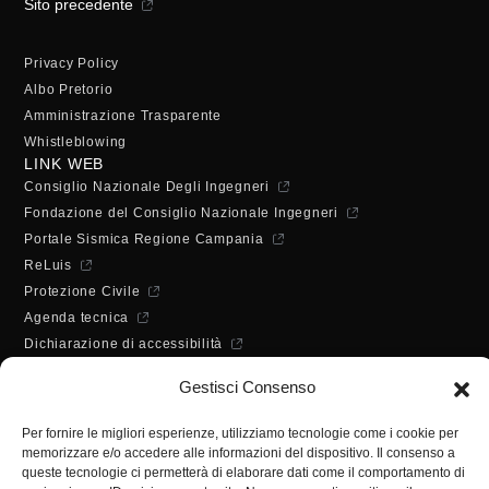
Sito precedente
Privacy Policy
Albo Pretorio
Amministrazione Trasparente
Whistleblowing
LINK WEB
Consiglio Nazionale Degli Ingegneri
Fondazione del Consiglio Nazionale Ingegneri
Portale Sismica Regione Campania
ReLuis
Protezione Civile
Agenda tecnica
Dichiarazione di accessibilità
ORARI DI APERTURA
Gestisci Consenso
Lunedì - Mercoledì - Venerdì:
10:00 - 12:00
Per fornire le migliori esperienze, utilizziamo tecnologie come i cookie per
Martedì - Giovedì:
memorizzare e/o accedere alle informazioni del dispositivo. Il consenso a
10:00 - 12:00 / 14:30 - 16:30
queste tecnologie ci permetterà di elaborare dati come il comportamento di
SEGRETERIA