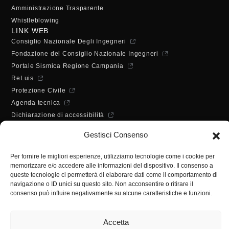
Amministrazione Trasparente
Whistleblowing
LINK WEB
Consiglio Nazionale Degli Ingegneri
Fondazione del Consiglio Nazionale Ingegneri
Portale Sismica Regione Campania
ReLuis
Protezione Civile
Agenda tecnica
Dichiarazione di accessibilità
ORARI DI APERTURA
Gestisci Consenso
Lunedì - Mercoledì - Venerdì:
10:00 - 12:00
Per fornire le migliori esperienze, utilizziamo tecnologie come i cookie per
Martedì - Giovedì:
memorizzare e/o accedere alle informazioni del dispositivo. Il consenso a
10:00 - 12:00 / 14:30 - 16:30
queste tecnologie ci permetterà di elaborare dati come il comportamento di
SEGRETERIA
navigazione o ID unici su questo sito. Non acconsentire o ritirare il
consenso può influire negativamente su alcune caratteristiche e funzioni.
Tel:
(+39) 089.224955
Fax:
(+39) 089.241988
Accetta
E-mail:
segreteria@ordineingsa.it