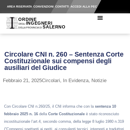
AREA RISERVATA
CONVENZIONI
CONTATTI
ACCEDI ALLA PEC
Circolare CNI n. 260 – Sentenza Corte
Costituzionale sui compensi degli
ausiliari del Giudice
Febbraio 21, 2025
Circolari
,
In Evidenza
,
Notizie
Con Circolare CNI n.260/25, il CNI informa che
con la
sentenza 10
febbraio 2025 n. 16
della
Corte Costituzionale
è stato riconosciuto
incostituzionale l’art.4, secondo comma, della legge 8 luglio 1980 n.319
(“Compensi spettanti ai periti, ai consulenti tecnici, interpreti e traduttori