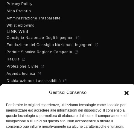
Privacy Policy
Albo Pretorio
Amministrazione Trasparente
Whistleblowing
LINK WEB
Consiglio Nazionale Degli Ingegneri
Fondazione del Consiglio Nazionale Ingegneri
Portale Sismica Regione Campania
ReLuis
Protezione Civile
Agenda tecnica
Dichiarazione di accessibilità
ORARI DI APERTURA
Gestisci Consenso
Lunedì - Mercoledì - Venerdì:
10:00 - 12:00
Per fornire le migliori esperienze, utilizziamo tecnologie come i cookie per
Martedì - Giovedì:
memorizzare e/o accedere alle informazioni del dispositivo. Il consenso a
10:00 - 12:00 / 14:30 - 16:30
queste tecnologie ci permetterà di elaborare dati come il comportamento di
SEGRETERIA
navigazione o ID unici su questo sito. Non acconsentire o ritirare il
consenso può influire negativamente su alcune caratteristiche e funzioni.