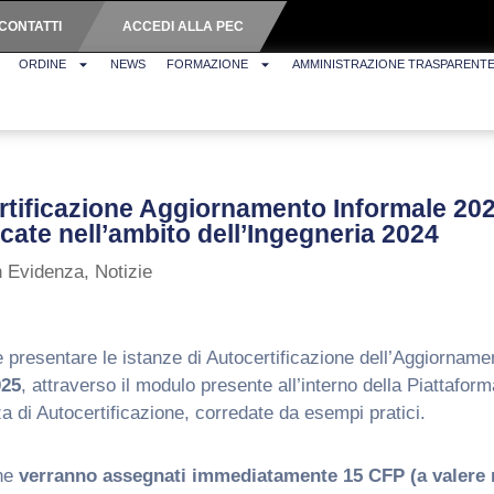
CONTATTI
ACCEDI ALLA PEC
ORDINE
NEWS
FORMAZIONE
AMMINISTRAZIONE TRASPARENT
ertificazione Aggiornamento Informale 20
ficate nell’ambito dell’Ingegneria 2024
n Evidenza
,
Notizie
 presentare le istanze di Autocertificazione dell’Aggiornament
025
, attraverso il modulo presente all’interno della Piattaform
za di Autocertificazione, corredate da esempi pratici.
one
verranno assegnati immediatamente 15 CFP
(a valere