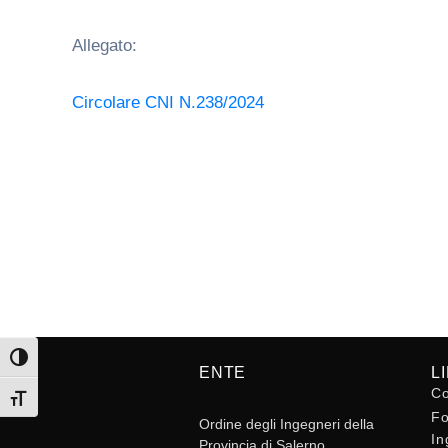
Allegato:
Circolare CNI N.238/2024
Attiva/disattiva alto contrasto
ENTE
L
Co
Attiva/disattiva dimensione testo
Fo
Ordine degli Ingegneri della
In
Provincia di Salerno