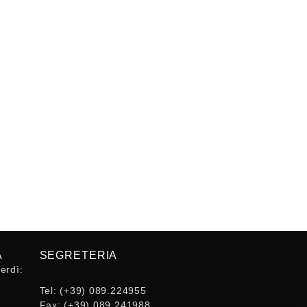
A
SEGRETERIA
erdì:
Tel:
(+39) 089.224955
Fax:
(+39) 089.241988