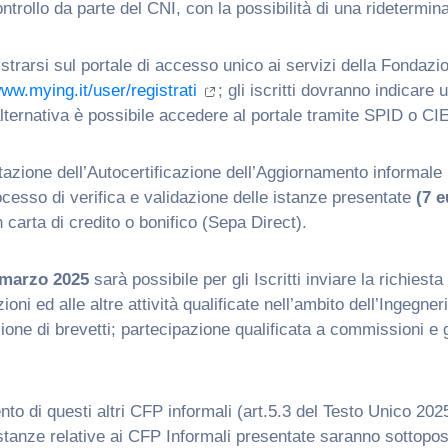
controllo da parte del CNI, con la possibilità di una rideterm
trarsi sul portale di accesso unico ai servizi della Fondazi
ww.mying.it/user/registrati
; gli iscritti dovranno indica
alternativa è possibile accedere al portale tramite SPID o CIE
entazione dell’Autocertificazione dell’Aggiornamento informale l
rocesso di verifica e validazione delle istanze presentate
(7 e
carta di credito o bonifico (Sepa Direct).
1 marzo 2025
sarà possibile per gli Iscritti inviare la richiesta
oni ed alle altre attività qualificate nell’ambito dell’Ingegne
sione di brevetti; partecipazione qualificata a commissioni e
to di questi altri CFP informali (art.5.3 del Testo Unico 2025
istanze relative ai CFP Informali presentate saranno sottoposte