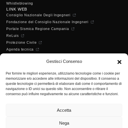
Whistleblowing
LINK WEB
Consiglio Nazionale Degli Ingegneri
Fondazione del Consiglio Nazionale Ingegneri
Portale Sismica Regione Campania
ReLuis
Protezione Civile
Agenda tecnica
Dichiarazione di accessibilità
Gestisci Consenso
ORARI DI APERTURA
Lunedì - Mercoledì - Venerdì:
Per fornire le migliori esperienze, utilizziamo tecnologie come i cookie per
10:00 - 12:00
memorizzare e/o accedere alle informazioni del dispositivo. Il consenso a
Martedì - Giovedì:
queste tecnologie ci permetterà di elaborare dati come il comportamento di
10:00 - 12:00 / 14:30 - 16:30
navigazione o ID unici su questo sito. Non acconsentire o ritirare il
consenso può influire negativamente su alcune caratteristiche e funzioni.
SEGRETERIA
Tel:
(+39) 089.224955
Accetta
Fax:
(+39) 089.241988
E-mail:
segreteria@ordineingsa.it
Nega
PEC:
segreteria.ordine@ordingsa.it