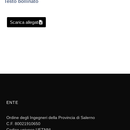
Testo bollinato
Scarica allegati
ENTE
Ordine degli Ingegneri della Provincia di Salerno
C.F. 80021910650
Codice univoco UFTNNL