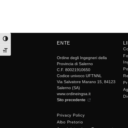
Attiva/disattiva alto contrasto
ENTE
L
Co
Attiva/disattiva dimensione testo
Fo
Ordine degli Ingegneri della
In
Provincia di Salerno
Po
C.F. 80021910650
Codice univoco UFTNNL
Re
Via Salvatore Marano 15, 84123
Pr
Salerno (SA)
Ag
www.ordineingsa.it
Di
Sito precedente
Privacy Policy
Albo Pretorio