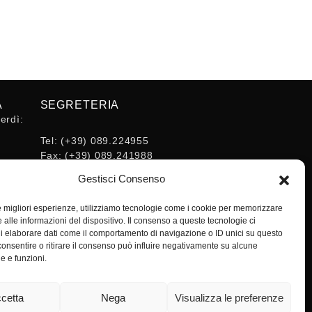
A
SEGRETERIA
erdì:
Tel:
(+39) 089.224955
Fax:
(+39) 089.241988
16:30
E-mail:
Gestisci Consenso
segreteria@ordineingsa.it
PEC:
le migliori esperienze, utilizziamo tecnologie come i cookie per memorizzare
segreteria.ordine@ordingsa.it
 alle informazioni del dispositivo. Il consenso a queste tecnologie ci
i elaborare dati come il comportamento di navigazione o ID unici su questo
consentire o ritirare il consenso può influire negativamente su alcune
SOCIAL
he e funzioni.
cetta
Nega
Visualizza le preferenze