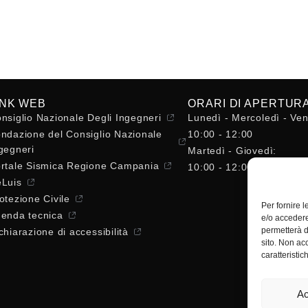
INK WEB
ORARI DI APERTUR
nsiglio Nazionale Degli Ingegneri
Lunedì - Mercoledì - Ven
ndazione del Consiglio Nazionale
10:00 - 12:00
gegneri
Martedì - Giovedì:
rtale Sismica Regione Campania
10:00 - 12:00 / 14:30 - 
Luis
otezione Civile
Per fornire 
enda tecnica
e/o accedere
permetterà d
chiarazione di accessibilità
sito. Non ac
caratteristic
Ac