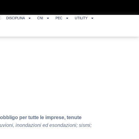
E
DISCIPLINA
CNI
PEC
UTILITY
obbligo
per tutte le imprese, tenute
luvioni, inondazioni ed esondazioni; sismi;