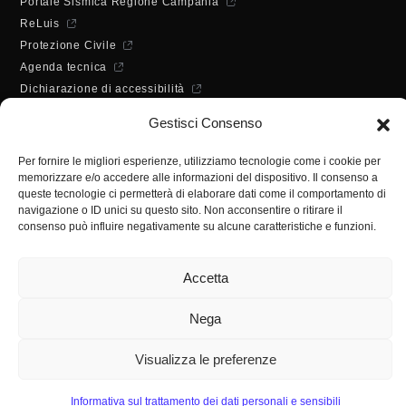
Portale Sismica Regione Campania
ReLuis
Protezione Civile
Agenda tecnica
Dichiarazione di accessibilità
ORARI DI APERTURA
Gestisci Consenso
Lunedì - Mercoledì - Venerdì:
10:00 - 12:00
Per fornire le migliori esperienze, utilizziamo tecnologie come i cookie per
Martedì - Giovedì:
memorizzare e/o accedere alle informazioni del dispositivo. Il consenso a
10:00 - 12:00 / 14:30 - 16:30
queste tecnologie ci permetterà di elaborare dati come il comportamento di
SEGRETERIA
navigazione o ID unici su questo sito. Non acconsentire o ritirare il
consenso può influire negativamente su alcune caratteristiche e funzioni.
Tel:
(+39) 089.224955
Fax:
(+39) 089.241988
Accetta
E-mail:
segreteria@ordineingsa.it
PEC:
segreteria.ordine@ordingsa.it
Nega
SOCIAL
Visualizza le preferenze
Informativa sul trattamento dei dati personali e sensibili