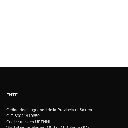
ENTE
Ordine degli Ingegneri della Provincia di Salerno
C.F. 80021910650
Codice univoco UFTNNL
Via Salvatore Marano 15, 84123 Salerno (SA)