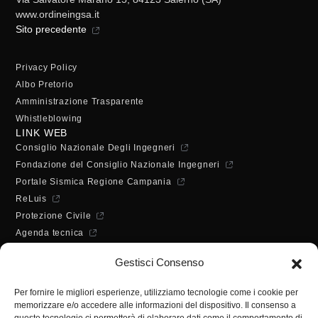
www.ordineingsa.it
Sito precedente
Privacy Policy
Albo Pretorio
Amministrazione Trasparente
Whistleblowing
LINK WEB
Consiglio Nazionale Degli Ingegneri
Fondazione del Consiglio Nazionale Ingegneri
Portale Sismica Regione Campania
ReLuis
Protezione Civile
Agenda tecnica
Dichiarazione di accessibilità
Gestisci Consenso
ORARI DI APERTURA
Lunedì - Mercoledì - Venerdì:
Per fornire le migliori esperienze, utilizziamo tecnologie come i cookie per
10:00 - 12:00
memorizzare e/o accedere alle informazioni del dispositivo. Il consenso a
Martedì - Giovedì: