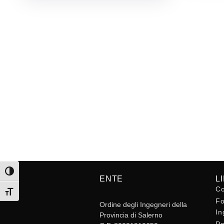
Attiva/disattiva alto contrasto
ENTE
L
Co
Attiva/disattiva dimensione testo
Fo
Ordine degli Ingegneri della
In
Provincia di Salerno
Po