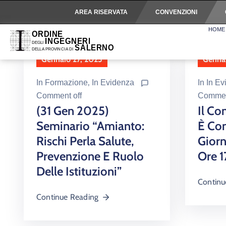
AREA RISERVATA
CONVENZIONI
HOME
Gennaio 27, 2025
Gennai
In
Formazione
‚
In Evidenza
In
In Ev
Comment off
Commen
(31 Gen 2025)
Il Co
Seminario “Amianto:
È Con
Rischi Perla Salute,
Giorn
Prevenzione E Ruolo
Ore 1
Delle Istituzioni”
Continu
Continue Reading