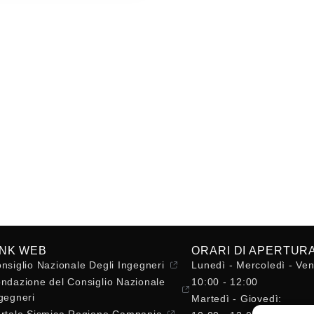
INK WEB
ORARI DI APERTUR
nsiglio Nazionale Degli Ingegneri
Lunedì - Mercoledì - Ven
ndazione del Consiglio Nazionale
10:00 - 12:00
gegneri
Martedì - Giovedì:
rtale Sismica Regione Campania