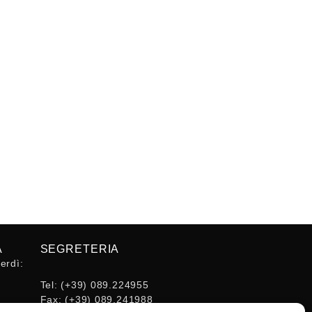
A
SEGRETERIA
erdì:
Tel:
(+39) 089.224955
Fax:
(+39) 089.241988