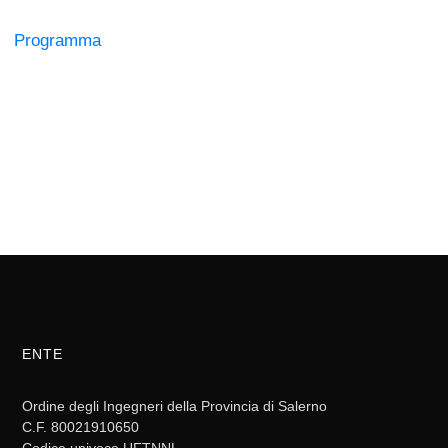
Programma
ENTE
Ordine degli Ingegneri della Provincia di Salerno
C.F. 80021910650
Codice univoco UFTNNL