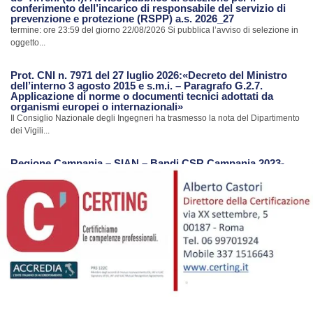
conferimento dell’incarico di responsabile del servizio di
prevenzione e protezione (RSPP) a.s. 2026_27
termine: ore 23:59 del giorno 22/08/2026 Si pubblica l’avviso di selezione in
oggetto...
Prot. CNI n. 7971 del 27 luglio 2026:«Decreto del Ministro
dell’interno 3 agosto 2015 e s.m.i. – Paragrafo G.2.7.
Applicazione di norme o documenti tecnici adottati da
organismi europei o internazionali»
Il Consiglio Nazionale degli Ingegneri ha trasmesso la nota del Dipartimento
dei Vigili...
Regione Campania – SIAN – Bandi CSR Campania 2023-
2027
La Regione Campania con riferimento al Portale SIAN ha trasmesso una
nota con...
Avvio procedimento di revisione Albo CTU e Periti del
Tribunale di Nola
Con nota Prot. n.7385 del 24.07.2026 il Tribunale di Nola ha comunicato
l’avvio...
Ripristino Servizi Portale S.I.smi.CA. Regione Campania
Con riferimento alla notizia pubblicata in data 17/07/2026 sul sito dell’Ordine,