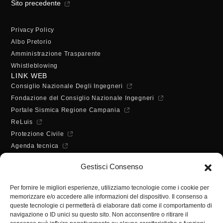
Sito precedente
Privacy Policy
Albo Pretorio
Amministrazione Trasparente
Whistleblowing
LINK WEB
Consiglio Nazionale Degli Ingegneri
Fondazione del Consiglio Nazionale Ingegneri
Portale Sismica Regione Campania
ReLuis
Protezione Civile
Agenda tecnica
Dichiarazione di accessibilità
Gestisci Consenso
ORARI DI APERTURA
Lunedì - Mercoledì - Venerdì:
Per fornire le migliori esperienze, utilizziamo tecnologie come i cookie per
10:00 - 12:00
memorizzare e/o accedere alle informazioni del dispositivo. Il consenso a
Martedì - Giovedì:
queste tecnologie ci permetterà di elaborare dati come il comportamento di
10:00 - 12:00 / 14:30 - 16:30
navigazione o ID unici su questo sito. Non acconsentire o ritirare il