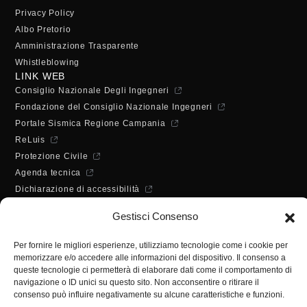
Privacy Policy
Albo Pretorio
Amministrazione Trasparente
Whistleblowing
LINK WEB
Consiglio Nazionale Degli Ingegneri
Fondazione del Consiglio Nazionale Ingegneri
Portale Sismica Regione Campania
ReLuis
Protezione Civile
Agenda tecnica
Dichiarazione di accessibilità
ORARI DI APERTURA
Gestisci Consenso
Lunedì - Mercoledì - Venerdì:
10:00 - 12:00
Per fornire le migliori esperienze, utilizziamo tecnologie come i cookie per
Martedì - Giovedì:
memorizzare e/o accedere alle informazioni del dispositivo. Il consenso a
10:00 - 12:00 / 14:30 - 16:30
queste tecnologie ci permetterà di elaborare dati come il comportamento di
SEGRETERIA
navigazione o ID unici su questo sito. Non acconsentire o ritirare il
consenso può influire negativamente su alcune caratteristiche e funzioni.