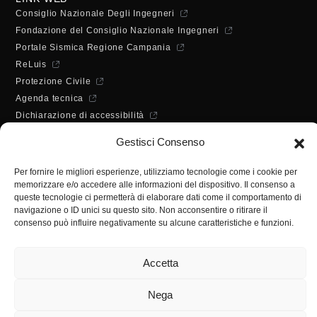
Consiglio Nazionale Degli Ingegneri
Fondazione del Consiglio Nazionale Ingegneri
Portale Sismica Regione Campania
ReLuis
Protezione Civile
Agenda tecnica
Dichiarazione di accessibilità
ORARI DI APERTURA
Gestisci Consenso
Lunedì - Mercoledì - Venerdì:
10:00 - 12:00
Per fornire le migliori esperienze, utilizziamo tecnologie come i cookie per
Martedì - Giovedì:
memorizzare e/o accedere alle informazioni del dispositivo. Il consenso a
10:00 - 12:00 / 14:30 - 16:30
queste tecnologie ci permetterà di elaborare dati come il comportamento di
SEGRETERIA
navigazione o ID unici su questo sito. Non acconsentire o ritirare il
consenso può influire negativamente su alcune caratteristiche e funzioni.
Tel:
(+39) 089.224955
Fax:
(+39) 089.241988
Accetta
E-mail:
segreteria@ordineingsa.it
PEC:
segreteria.ordine@ordingsa.it
Nega