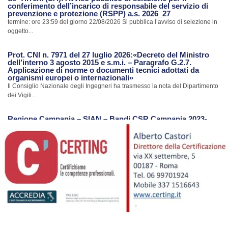
conferimento dell’incarico di responsabile del servizio di
prevenzione e protezione (RSPP) a.s. 2026_27
termine: ore 23:59 del giorno 22/08/2026 Si pubblica l’avviso di selezione in
oggetto...
Prot. CNI n. 7971 del 27 luglio 2026:«Decreto del Ministro
dell’interno 3 agosto 2015 e s.m.i. – Paragrafo G.2.7.
Applicazione di norme o documenti tecnici adottati da
organismi europei o internazionali»
Il Consiglio Nazionale degli Ingegneri ha trasmesso la nota del Dipartimento
dei Vigili...
Regione Campania – SIAN – Bandi CSR Campania 2023-
2027
La Regione Campania con riferimento al Portale SIAN ha trasmesso una
nota con...
Avvio procedimento di revisione Albo CTU e Periti del
Tribunale di Nola
Con nota Prot. n.7385 del 24.07.2026 il Tribunale di Nola ha comunicato
l’avvio...
Ripristino Servizi Portale S.I.smi.CA. Regione Campania
Con riferimento alla notizia pubblicata in data 17/07/2026 sul sito dell’Ordine,