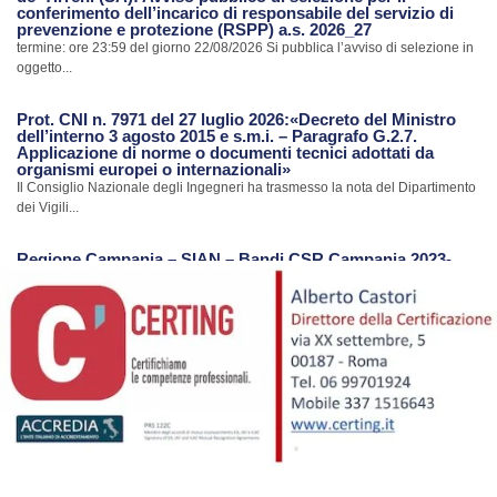
conferimento dell’incarico di responsabile del servizio di
prevenzione e protezione (RSPP) a.s. 2026_27
termine: ore 23:59 del giorno 22/08/2026 Si pubblica l’avviso di selezione in
oggetto...
Prot. CNI n. 7971 del 27 luglio 2026:«Decreto del Ministro
dell’interno 3 agosto 2015 e s.m.i. – Paragrafo G.2.7.
Applicazione di norme o documenti tecnici adottati da
organismi europei o internazionali»
Il Consiglio Nazionale degli Ingegneri ha trasmesso la nota del Dipartimento
dei Vigili...
Regione Campania – SIAN – Bandi CSR Campania 2023-
2027
La Regione Campania con riferimento al Portale SIAN ha trasmesso una
nota con...
Avvio procedimento di revisione Albo CTU e Periti del
Tribunale di Nola
Con nota Prot. n.7385 del 24.07.2026 il Tribunale di Nola ha comunicato
l’avvio...
Ripristino Servizi Portale S.I.smi.CA. Regione Campania
Con riferimento alla notizia pubblicata in data 17/07/2026 sul sito dell’Ordine,