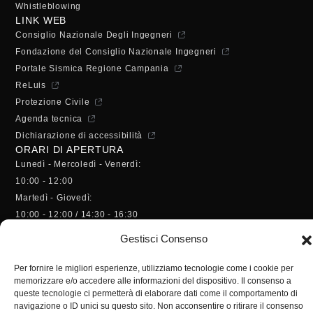
Whistleblowing
LINK WEB
Consiglio Nazionale Degli Ingegneri
Fondazione del Consiglio Nazionale Ingegneri
Portale Sismica Regione Campania
ReLuis
Protezione Civile
Agenda tecnica
Dichiarazione di accessibilità
ORARI DI APERTURA
Lunedì - Mercoledì - Venerdì:
10:00 - 12:00
Martedì - Giovedì:
10:00 - 12:00 / 14:30 - 16:30
SEGRETERIA
Gestisci Consenso
Tel:
(+39) 089.224955
Per fornire le migliori esperienze, utilizziamo tecnologie come i cookie per
Fax:
(+39) 089.241988
memorizzare e/o accedere alle informazioni del dispositivo. Il consenso a
E-mail:
segreteria@ordineingsa.it
queste tecnologie ci permetterà di elaborare dati come il comportamento di
PEC:
segreteria.ordine@ordingsa.it
navigazione o ID unici su questo sito. Non acconsentire o ritirare il consenso