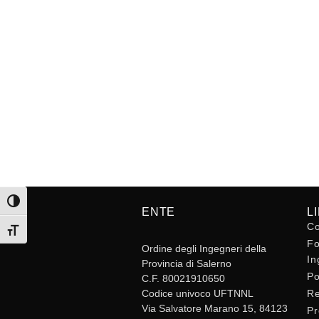
Attiva/disattiva alto contrasto
ENTE
L
Co
Attiva/disattiva dimensione testo
Fo
Ordine degli Ingegneri della
In
Provincia di Salerno
Po
C.F. 80021910650
Codice univoco UFTNNL
Re
Via Salvatore Marano 15, 84123
Pr