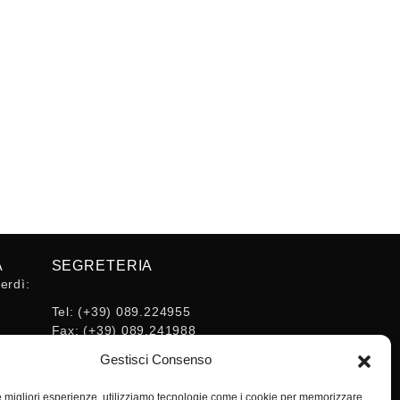
A
SEGRETERIA
erdì:
Tel:
(+39) 089.224955
Fax:
(+39) 089.241988
16:30
E-mail:
Gestisci Consenso
segreteria@ordineingsa.it
PEC:
le migliori esperienze, utilizziamo tecnologie come i cookie per memorizzare