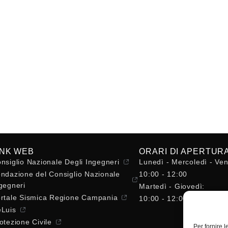
INK WEB
ORARI DI APERTUR
nsiglio Nazionale Degli Ingegneri
Lunedì - Mercoledì - Ven
ndazione del Consiglio Nazionale
10:00 - 12:00
gegneri
Martedì - Giovedì:
rtale Sismica Regione Campania
10:00 - 12:00 / 14:30 - 
Luis
otezione Civile
Per fornire 