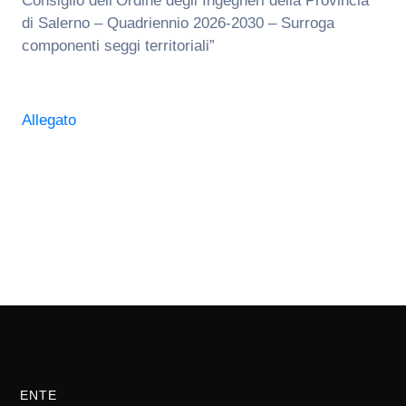
Consiglio dell’Ordine degli Ingegneri della Provincia
di Salerno – Quadriennio 2026-2030 – Surroga
componenti seggi territoriali”
Allegato
ENTE