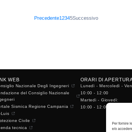
Precedente
1
2
3
4
5
Successivo
INK WEB
ORARI DI APERTUR
nsiglio Nazionale Degli Ingegneri
Lunedì - Mercoledì - Ven
ndazione del Consiglio Nazionale
10:00 - 12:00
gegneri
Martedì - Giovedì:
rtale Sismica Regione Campania
10:00 - 12:00 / 14:30 - 
Luis
otezione Civile
Per fornire 
enda tecnica
e/o accedere