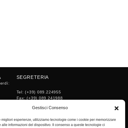
A
SEGRETERIA
erdì:
Tel:
(+39) 089.224955
Fax:
(+39) 089.241988
16:30
E-mail:
Gestisci Consenso
segreteria@ordineingsa.it
PEC:
le migliori esperienze, utilizziamo tecnologie come i cookie per memorizzare
segreteria.ordine@ordingsa.it
 alle informazioni del dispositivo. Il consenso a queste tecnologie ci