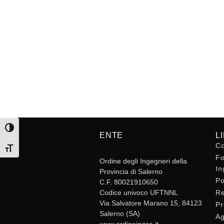
Attiva/disattiva alto contrasto
ENTE
L
Co
Attiva/disattiva dimensione testo
Fo
Ordine degli Ingegneri della
In
Provincia di Salerno
Po
C.F. 80021910650
Codice univoco UFTNNL
Re
Via Salvatore Marano 15, 84123
Pr
Salerno (SA)
Ag
www.ordineingsa.it