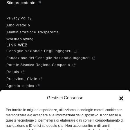
Sito precedente
Privacy Policy
Albo Pretorio
Amministrazione Trasparente
Whistleblowing
LINK WEB
Consiglio Nazionale Degli Ingegneri
Fondazione del Consiglio Nazionale Ingegneri
Portale Sismica Regione Campania
ReLuis
Protezione Civile
Agenda tecnica
Dichiarazione di accessibilità
Gestisci Consenso
ORARI DI APERTURA
Lunedì - Mercoledì - Venerdì:
Per fornire le migliori esperienze, utilizziamo tecnologie come i cookie per
10:00 - 12:00
memorizzare e/o accedere alle informazioni del dispositivo. Il consenso a
Martedì - Giovedì:
queste tecnologie ci permetterà di elaborare dati come il comportamento di
10:00 - 12:00 / 14:30 - 16:30
navigazione o ID unici su questo sito. Non acconsentire o ritirare il