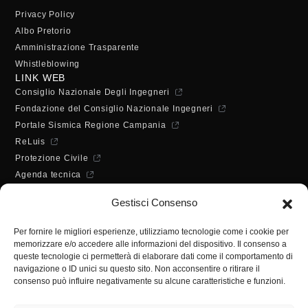
Privacy Policy
Albo Pretorio
Amministrazione Trasparente
Whistleblowing
LINK WEB
Consiglio Nazionale Degli Ingegneri
Fondazione del Consiglio Nazionale Ingegneri
Portale Sismica Regione Campania
ReLuis
Protezione Civile
Agenda tecnica
Dichiarazione di accessibilità
Gestisci Consenso
ORARI DI APERTURA
Lunedì - Mercoledì - Venerdì:
Per fornire le migliori esperienze, utilizziamo tecnologie come i cookie per
10:00 - 12:00
memorizzare e/o accedere alle informazioni del dispositivo. Il consenso a
Martedì - Giovedì:
queste tecnologie ci permetterà di elaborare dati come il comportamento di
10:00 - 12:00 / 14:30 - 16:30
navigazione o ID unici su questo sito. Non acconsentire o ritirare il
consenso può influire negativamente su alcune caratteristiche e funzioni.
SEGRETERIA