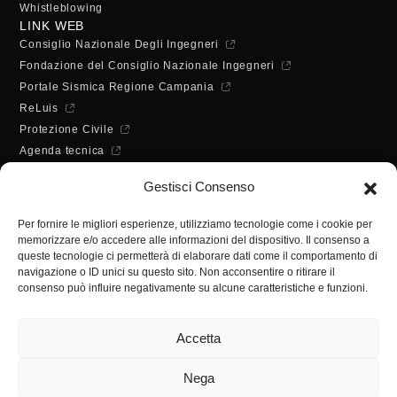
Whistleblowing
LINK WEB
Consiglio Nazionale Degli Ingegneri
Fondazione del Consiglio Nazionale Ingegneri
Portale Sismica Regione Campania
ReLuis
Protezione Civile
Agenda tecnica
Dichiarazione di accessibilità
Gestisci Consenso
ORARI DI APERTURA
Lunedì - Mercoledì - Venerdì:
Per fornire le migliori esperienze, utilizziamo tecnologie come i cookie per
10:00 - 12:00
memorizzare e/o accedere alle informazioni del dispositivo. Il consenso a
Martedì - Giovedì:
queste tecnologie ci permetterà di elaborare dati come il comportamento di
10:00 - 12:00 / 14:30 - 16:30
navigazione o ID unici su questo sito. Non acconsentire o ritirare il
consenso può influire negativamente su alcune caratteristiche e funzioni.
SEGRETERIA
Tel:
(+39) 089.224955
Accetta
Fax:
(+39) 089.241988
E-mail:
segreteria@ordineingsa.it
Nega
PEC:
segreteria.ordine@ordingsa.it