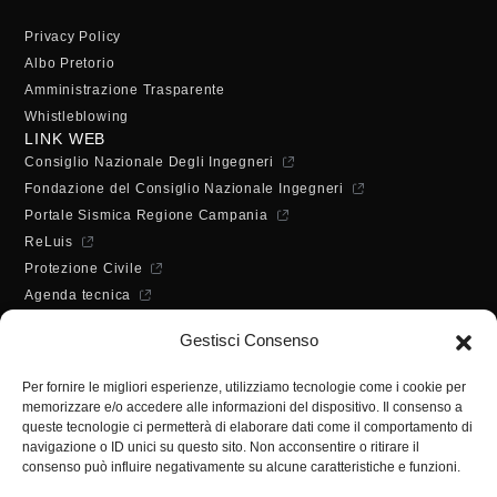
Privacy Policy
Albo Pretorio
Amministrazione Trasparente
Whistleblowing
LINK WEB
Consiglio Nazionale Degli Ingegneri
Fondazione del Consiglio Nazionale Ingegneri
Portale Sismica Regione Campania
ReLuis
Protezione Civile
Agenda tecnica
Dichiarazione di accessibilità
Gestisci Consenso
ORARI DI APERTURA
Lunedì - Mercoledì - Venerdì:
Per fornire le migliori esperienze, utilizziamo tecnologie come i cookie per
10:00 - 12:00
memorizzare e/o accedere alle informazioni del dispositivo. Il consenso a
Martedì - Giovedì:
queste tecnologie ci permetterà di elaborare dati come il comportamento di
10:00 - 12:00 / 14:30 - 16:30
navigazione o ID unici su questo sito. Non acconsentire o ritirare il
consenso può influire negativamente su alcune caratteristiche e funzioni.
SEGRETERIA