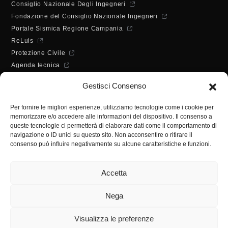
Consiglio Nazionale Degli Ingegneri
Fondazione del Consiglio Nazionale Ingegneri
Portale Sismica Regione Campania
ReLuis
Protezione Civile
Agenda tecnica
Dichiarazione di accessibilità
Gestisci Consenso
ORARI DI APERTURA
Lunedì - Mercoledì - Venerdì:
Per fornire le migliori esperienze, utilizziamo tecnologie come i cookie per
10:00 - 12:00
memorizzare e/o accedere alle informazioni del dispositivo. Il consenso a
Martedì - Giovedì:
queste tecnologie ci permetterà di elaborare dati come il comportamento di
10:00 - 12:00 / 14:30 - 16:30
navigazione o ID unici su questo sito. Non acconsentire o ritirare il
consenso può influire negativamente su alcune caratteristiche e funzioni.
SEGRETERIA
Tel:
(+39) 089.224955
Accetta
Fax:
(+39) 089.241988
E-mail:
segreteria@ordineingsa.it
Nega
PEC:
segreteria.ordine@ordingsa.it
Visualizza le preferenze
SOCIAL