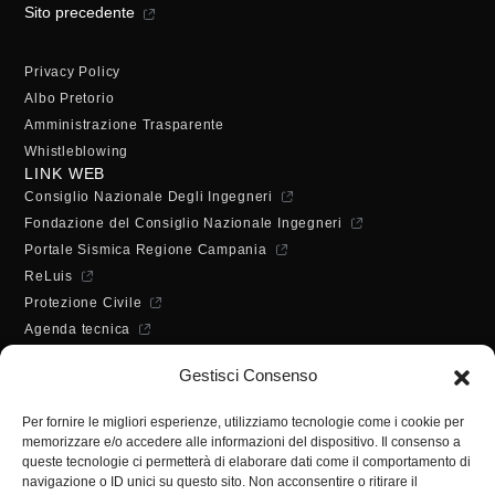
Sito precedente
Privacy Policy
Albo Pretorio
Amministrazione Trasparente
Whistleblowing
LINK WEB
Consiglio Nazionale Degli Ingegneri
Fondazione del Consiglio Nazionale Ingegneri
Portale Sismica Regione Campania
ReLuis
Protezione Civile
Agenda tecnica
Dichiarazione di accessibilità
Gestisci Consenso
ORARI DI APERTURA
Lunedì - Mercoledì - Venerdì:
Per fornire le migliori esperienze, utilizziamo tecnologie come i cookie per
10:00 - 12:00
memorizzare e/o accedere alle informazioni del dispositivo. Il consenso a
Martedì - Giovedì:
queste tecnologie ci permetterà di elaborare dati come il comportamento di
10:00 - 12:00 / 14:30 - 16:30
navigazione o ID unici su questo sito. Non acconsentire o ritirare il