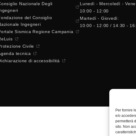
Consiglio Nazionale Degli
Lunedì - Mercoledì - Vene
Ingegneri
10:00 - 12:00
Fondazione del Consiglio
Martedì - Giovedì:
Nazionale Ingegneri
10:00 - 12:00 / 14:30 - 16
Portale Sismica Regione Campania
ReLuis
Protezione Civile
Agenda tecnica
ichiarazione di accessibilità
Per fornire 
e/o accedere
permetterà d
sito. Non ac
caratteristic