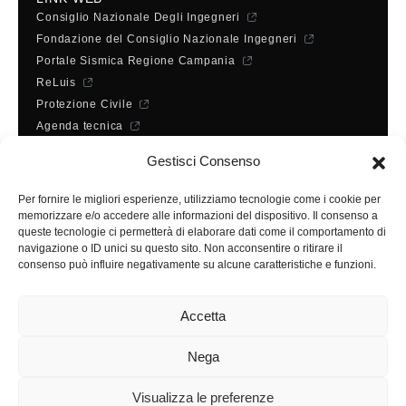
Consiglio Nazionale Degli Ingegneri
Fondazione del Consiglio Nazionale Ingegneri
Portale Sismica Regione Campania
ReLuis
Protezione Civile
Agenda tecnica
Dichiarazione di accessibilità
Gestisci Consenso
ORARI DI APERTURA
Lunedì - Mercoledì - Venerdì:
Per fornire le migliori esperienze, utilizziamo tecnologie come i cookie per
10:00 - 12:00
memorizzare e/o accedere alle informazioni del dispositivo. Il consenso a
Martedì - Giovedì:
queste tecnologie ci permetterà di elaborare dati come il comportamento di
navigazione o ID unici su questo sito. Non acconsentire o ritirare il
10:00 - 12:00 / 14:30 - 16:30
consenso può influire negativamente su alcune caratteristiche e funzioni.
SEGRETERIA
Accetta
Tel:
(+39) 089.224955
Fax:
(+39) 089.241988
E-mail:
segreteria@ordineingsa.it
Nega
PEC:
segreteria.ordine@ordingsa.it
Visualizza le preferenze