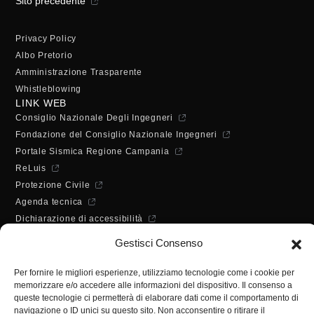
Sito precedente
Privacy Policy
Albo Pretorio
Amministrazione Trasparente
Whistleblowing
LINK WEB
Consiglio Nazionale Degli Ingegneri
Fondazione del Consiglio Nazionale Ingegneri
Portale Sismica Regione Campania
ReLuis
Protezione Civile
Agenda tecnica
Dichiarazione di accessibilità
ORARI DI APERTURA
Gestisci Consenso
Lunedì - Mercoledì - Venerdì:
10:00 - 12:00
Per fornire le migliori esperienze, utilizziamo tecnologie come i cookie per
Martedì - Giovedì:
memorizzare e/o accedere alle informazioni del dispositivo. Il consenso a
10:00 - 12:00 / 14:30 - 16:30
queste tecnologie ci permetterà di elaborare dati come il comportamento di
navigazione o ID unici su questo sito. Non acconsentire o ritirare il
SEGRETERIA