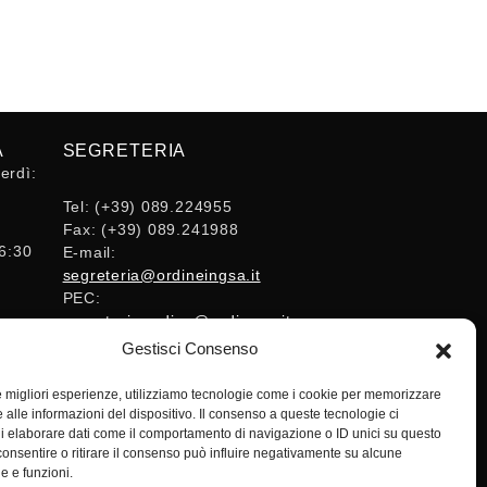
A
SEGRETERIA
erdì:
Tel:
(+39) 089.224955
Fax:
(+39) 089.241988
16:30
E-mail:
segreteria@ordineingsa.it
PEC:
segreteria.ordine@ordingsa.it
Gestisci Consenso
SOCIAL
le migliori esperienze, utilizziamo tecnologie come i cookie per memorizzare
 alle informazioni del dispositivo. Il consenso a queste tecnologie ci
i elaborare dati come il comportamento di navigazione o ID unici su questo
consentire o ritirare il consenso può influire negativamente su alcune
he e funzioni.