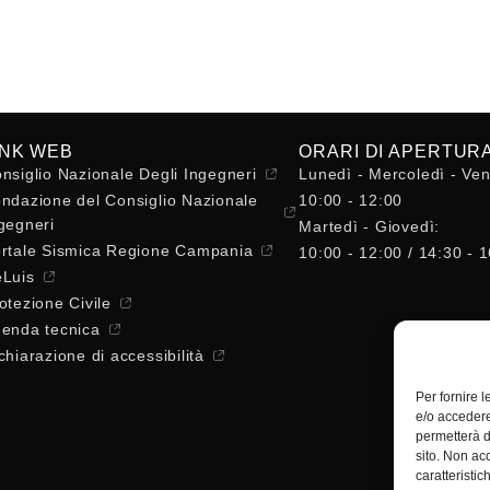
INK WEB
ORARI DI APERTUR
nsiglio Nazionale Degli Ingegneri
Lunedì - Mercoledì - Ven
ndazione del Consiglio Nazionale
10:00 - 12:00
gegneri
Martedì - Giovedì:
rtale Sismica Regione Campania
10:00 - 12:00 / 14:30 - 
Luis
otezione Civile
enda tecnica
chiarazione di accessibilità
Per fornire 
e/o accedere
permetterà d
sito. Non ac
caratteristic