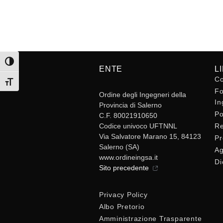
Attiva/disattiva alto contrasto
ENTE
L
Co
Attiva/disattiva dimensione testo
Fo
Ordine degli Ingegneri della
In
Provincia di Salerno
Po
C.F. 80021910650
Codice univoco UFTNNL
Re
Via Salvatore Marano 15, 84123
Pr
Salerno (SA)
Ag
www.ordineingsa.it
Di
Sito precedente
Privacy Policy
Albo Pretorio
Amministrazione Trasparente