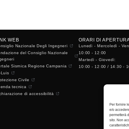
INK WEB
ORARI DI APERTUR
nsiglio Nazionale Degli Ingegneri
Lunedì - Mercoledì - Ven
ndazione del Consiglio Nazionale
10:00 - 12:00
gegneri
Martedì - Giovedì:
rtale Sismica Regione Campania
10:00 - 12:00 / 14:30 - 
Luis
otezione Civile
enda tecnica
chiarazione di accessibilità
Per fornire 
e/o accedere
permetterà d
sito. Non ac
caratteristic