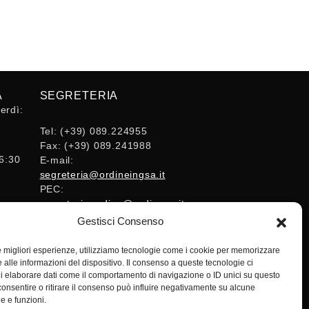
A
SEGRETERIA
erdì:
Tel:
(+39) 089.224955
Fax:
(+39) 089.241988
16:30
E-mail:
segreteria@ordineingsa.it
PEC:
segreteria.ordine@ordingsa.it
Gestisci Consenso
SOCIAL
le migliori esperienze, utilizziamo tecnologie come i cookie per memorizzare
 alle informazioni del dispositivo. Il consenso a queste tecnologie ci
i elaborare dati come il comportamento di navigazione o ID unici su questo
consentire o ritirare il consenso può influire negativamente su alcune
he e funzioni.