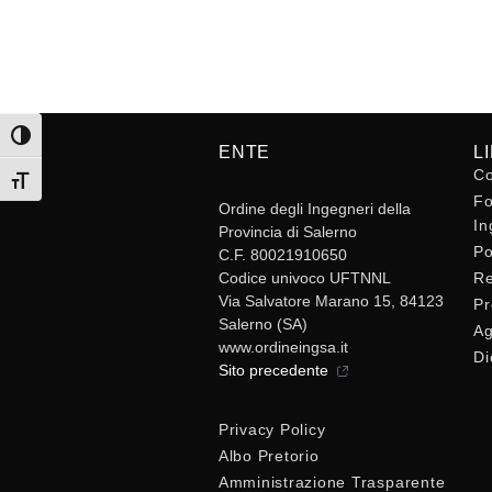
Attiva/disattiva alto contrasto
ENTE
L
Co
Attiva/disattiva dimensione testo
Fo
Ordine degli Ingegneri della
In
Provincia di Salerno
Po
C.F. 80021910650
Codice univoco UFTNNL
Re
Via Salvatore Marano 15, 84123
Pr
Salerno (SA)
Ag
www.ordineingsa.it
Di
Sito precedente
Privacy Policy
Albo Pretorio
Amministrazione Trasparente