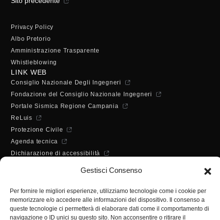
Sito precedente
Privacy Policy
Albo Pretorio
Amministrazione Trasparente
Whistleblowing
LINK WEB
Consiglio Nazionale Degli Ingegneri
Fondazione del Consiglio Nazionale Ingegneri
Portale Sismica Regione Campania
ReLuis
Protezione Civile
Agenda tecnica
Dichiarazione di accessibilità
ORARI DI APERTURA
Gestisci Consenso
Lunedì - Mercoledì - Venerdì:
10:00 - 12:00
Per fornire le migliori esperienze, utilizziamo tecnologie come i cookie per
Martedì - Giovedì:
memorizzare e/o accedere alle informazioni del dispositivo. Il consenso a
10:00 - 12:00 / 14:30 - 16:30
queste tecnologie ci permetterà di elaborare dati come il comportamento di
navigazione o ID unici su questo sito. Non acconsentire o ritirare il
SEGRETERIA