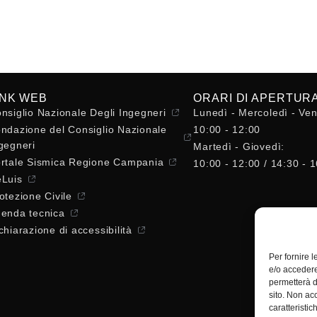
INK WEB
ORARI DI APERTUR
nsiglio Nazionale Degli Ingegneri
Lunedì - Mercoledì - Ven
ndazione del Consiglio Nazionale
10:00 - 12:00
gegneri
Martedì - Giovedì:
rtale Sismica Regione Campania
10:00 - 12:00 / 14:30 - 
Luis
otezione Civile
enda tecnica
chiarazione di accessibilità
Per fornire 
e/o accedere
permetterà d
sito. Non ac
caratteristic