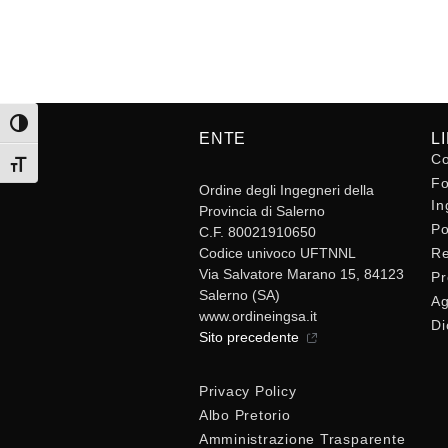
Attiva/disattiva alto contrasto
ENTE
L
Co
Attiva/disattiva dimensione testo
Fo
Ordine degli Ingegneri della
In
Provincia di Salerno
Po
C.F. 80021910650
Codice univoco UFTNNL
Re
Via Salvatore Marano 15, 84123
Pr
Salerno (SA)
Ag
www.ordineingsa.it
Di
Sito precedente
Privacy Policy
Albo Pretorio
Amministrazione Trasparente