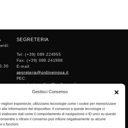
A
SEGRETERIA
erdì:
Tel:
(+39) 089.224955
Fax:
(+39) 089.241988
16:30
E-mail:
segreteria@ordineingsa.it
PEC:
segreteria.ordine@ordingsa.it
Gestisci Consenso
SOCIAL
le migliori esperienze, utilizziamo tecnologie come i cookie per memorizzare
 alle informazioni del dispositivo. Il consenso a queste tecnologie ci
i elaborare dati come il comportamento di navigazione o ID unici su questo
consentire o ritirare il consenso può influire negativamente su alcune
he e funzioni.