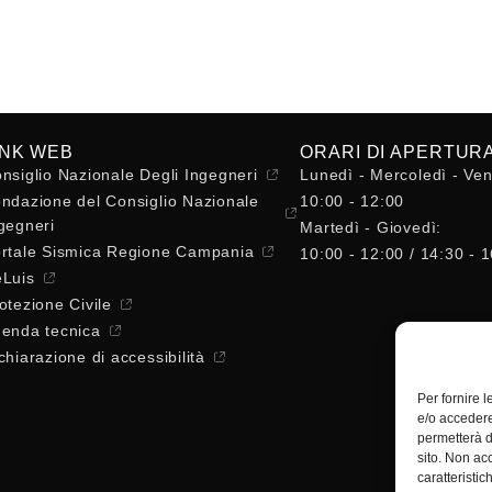
INK WEB
ORARI DI APERTUR
nsiglio Nazionale Degli Ingegneri
Lunedì - Mercoledì - Ven
ndazione del Consiglio Nazionale
10:00 - 12:00
gegneri
Martedì - Giovedì:
rtale Sismica Regione Campania
10:00 - 12:00 / 14:30 - 
Luis
otezione Civile
enda tecnica
chiarazione di accessibilità
Per fornire 
e/o accedere
permetterà d
sito. Non ac
caratteristic