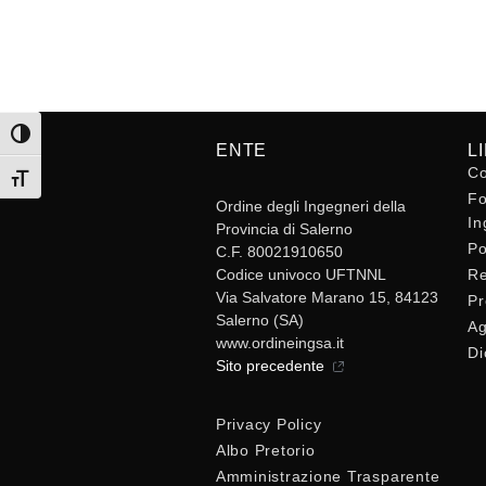
Attiva/disattiva alto contrasto
ENTE
L
Co
Attiva/disattiva dimensione testo
Fo
Ordine degli Ingegneri della
In
Provincia di Salerno
Po
C.F. 80021910650
Codice univoco UFTNNL
Re
Via Salvatore Marano 15, 84123
Pr
Salerno (SA)
Ag
www.ordineingsa.it
Di
Sito precedente
Privacy Policy
Albo Pretorio
Amministrazione Trasparente