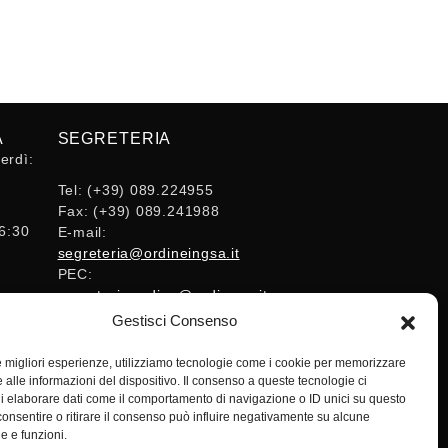
A
SEGRETERIA
erdì:
Tel:
(+39) 089.224955
Fax:
(+39) 089.241988
16:30
E-mail:
segreteria@ordineingsa.it
PEC:
segreteria.ordine@ordingsa.it
Gestisci Consenso
SOCIAL
le migliori esperienze, utilizziamo tecnologie come i cookie per memorizzare
 alle informazioni del dispositivo. Il consenso a queste tecnologie ci
i elaborare dati come il comportamento di navigazione o ID unici su questo
consentire o ritirare il consenso può influire negativamente su alcune
he e funzioni.