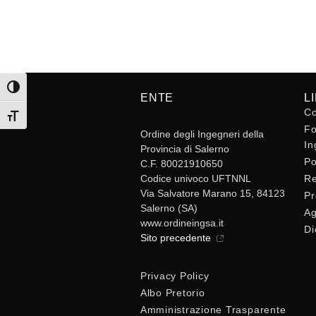
Attiva/disattiva alto contrasto
ENTE
L
Co
Attiva/disattiva dimensione testo
Fo
Ordine degli Ingegneri della
In
Provincia di Salerno
Po
C.F. 80021910650
Codice univoco UFTNNL
Re
Via Salvatore Marano 15, 84123
Pr
Salerno (SA)
Ag
www.ordineingsa.it
Di
Sito precedente
Privacy Policy
Albo Pretorio
Amministrazione Trasparente