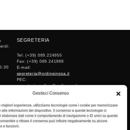
A
SEGRETERIA
erdì:
Tel:
(+39) 089.224955
Fax:
(+39) 089.241988
16:30
E-mail:
segreteria@ordineingsa.it
PEC:
segreteria.ordine@ordingsa.it
Gestisci Consenso
SOCIAL
le migliori esperienze, utilizziamo tecnologie come i cookie per memorizzare
 alle informazioni del dispositivo. Il consenso a queste tecnologie ci
i elaborare dati come il comportamento di navigazione o ID unici su questo
consentire o ritirare il consenso può influire negativamente su alcune
he e funzioni.