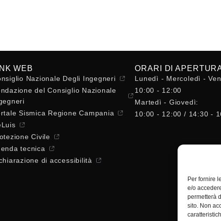
INK WEB
ORARI DI APERTUR
nsiglio Nazionale Degli Ingegneri
Lunedì - Mercoledì - Ven
ndazione del Consiglio Nazionale
10:00 - 12:00
gegneri
Martedì - Giovedì:
rtale Sismica Regione Campania
10:00 - 12:00 / 14:30 - 
Luis
otezione Civile
enda tecnica
chiarazione di accessibilità
Per fornire 
e/o accedere
permetterà d
sito. Non ac
caratteristic