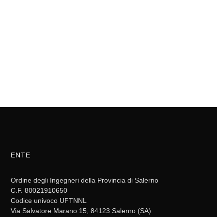
ENTE
Ordine degli Ingegneri della Provincia di Salerno
C.F. 80021910650
Codice univoco UFTNNL
Via Salvatore Marano 15, 84123 Salerno (SA)