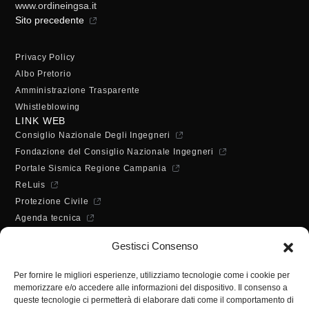
www.ordineingsa.it
Sito precedente
Privacy Policy
Albo Pretorio
Amministrazione Trasparente
Whistleblowing
LINK WEB
Consiglio Nazionale Degli Ingegneri
Fondazione del Consiglio Nazionale Ingegneri
Portale Sismica Regione Campania
ReLuis
Protezione Civile
Agenda tecnica
Dichiarazione di accessibilità
Gestisci Consenso
ORARI DI APERTURA
Lunedì - Mercoledì - Venerdì:
Per fornire le migliori esperienze, utilizziamo tecnologie come i cookie per
10:00 - 12:00
memorizzare e/o accedere alle informazioni del dispositivo. Il consenso a
Martedì - Giovedì:
queste tecnologie ci permetterà di elaborare dati come il comportamento di