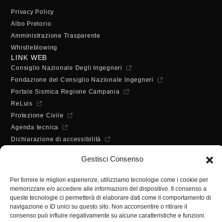
Privacy Policy
Albo Pretorio
Amministrazione Trasparente
Whistleblowing
LINK WEB
Consiglio Nazionale Degli Ingegneri
Fondazione del Consiglio Nazionale Ingegneri
Portale Sismica Regione Campania
ReLuis
Protezione Civile
Agenda tecnica
Dichiarazione di accessibilità
ORARI DI APERTURA
Gestisci Consenso
Lunedì - Mercoledì - Venerdì:
10:00 - 12:00
Per fornire le migliori esperienze, utilizziamo tecnologie come i cookie per
Martedì - Giovedì:
memorizzare e/o accedere alle informazioni del dispositivo. Il consenso a
10:00 - 12:00 / 14:30 - 16:30
queste tecnologie ci permetterà di elaborare dati come il comportamento di
SEGRETERIA
navigazione o ID unici su questo sito. Non acconsentire o ritirare il
consenso può influire negativamente su alcune caratteristiche e funzioni.