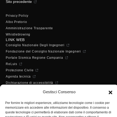
Sito precedente
Privacy Policy
Albo Pretorio
Amministrazione Trasparente
Whistleblowing
LINK WEB
Consiglio Nazionale Degli Ingegneri
Fondazione del Consiglio Nazionale Ingegneri
Portale Sismica Regione Campania
ReLuis
Protezione Civile
Agenda tecnica
Dichiarazione di accessibilità
ORARI DI APERTURA
Gestisci Consenso
Lunedì - Mercoledì - Venerdì:
10:00 - 12:00
Per fornire le migliori esperienze, utilizziamo tecnologie come i cookie per
Martedì - Giovedì:
memorizzare e/o accedere alle informazioni del dispositivo. Il consenso a
10:00 - 12:00 / 14:30 - 16:30
queste tecnologie ci permetterà di elaborare dati come il comportamento di