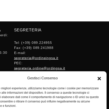
A
SEGRETERIA
erdì:
Tel:
(+39) 089.224955
Fax:
(+39) 089.241988
16:30
E-mail:
segreteria@ordineingsa.it
PEC:
segreteria.ordine@ordingsa.it
Gestisci Consenso
SOCIAL
le migliori esperienze, utilizziamo tecnologie come i cookie per memorizzare
 alle informazioni del dispositivo. Il consenso a queste tecnologie ci
i elaborare dati come il comportamento di navigazione o ID unici su questo
consentire o ritirare il consenso può influire negativamente su alcune
he e funzioni.