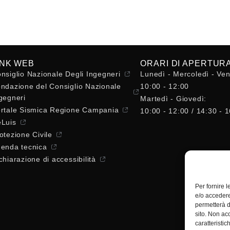
INK WEB
ORARI DI APERTUR
nsiglio Nazionale Degli Ingegneri
Lunedì - Mercoledì - Ven
ndazione del Consiglio Nazionale
10:00 - 12:00
gegneri
Martedì - Giovedì:
rtale Sismica Regione Campania
10:00 - 12:00 / 14:30 - 
Luis
otezione Civile
enda tecnica
chiarazione di accessibilità
Per fornire 
e/o accedere
permetterà d
sito. Non ac
caratteristic