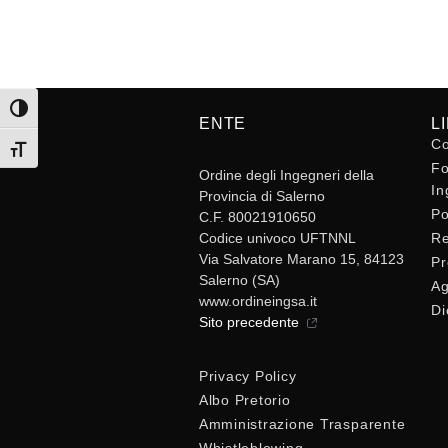
Attiva/disattiva alto contrasto
ENTE
L
Co
Attiva/disattiva dimensione testo
Fo
Ordine degli Ingegneri della
In
Provincia di Salerno
Po
C.F. 80021910650
Codice univoco UFTNNL
Re
Via Salvatore Marano 15, 84123
Pr
Salerno (SA)
Ag
www.ordineingsa.it
Di
Sito precedente
Privacy Policy
Albo Pretorio
Amministrazione Trasparente
Whistleblowing