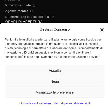
Protezione Civile
Agenda tecnica
Dichiarazione di accessibilità
ORARI DI APERTURA
Lunedì - Mercoledì - Venerdì:
Gestisci Consenso
10:00 - 12:00
Martedì - Giovedì:
Per fornire le migliori esperienze, utilizziamo tecnologie come i cookie per
memorizzare e/o accedere alle informazioni del dispositivo. Il consenso a
10:00 - 12:00 / 14:30 - 16:30
queste tecnologie ci permetterà di elaborare dati come il comportamento di
SEGRETERIA
navigazione o ID unici su questo sito. Non acconsentire o ritirare il
consenso può influire negativamente su alcune caratteristiche e funzioni.
Tel:
(+39) 089.224955
Fax:
(+39) 089.241988
E-mail:
segreteria@ordineingsa.it
Accetta
PEC:
segreteria.ordine@ordingsa.it
Nega
SOCIAL
Visualizza le preferenze
Informativa sul trattamento dei dati personali e sensibili