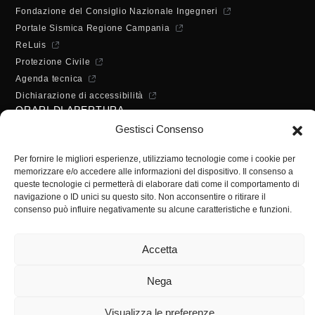
Fondazione del Consiglio Nazionale Ingegneri
Portale Sismica Regione Campania
ReLuis
Protezione Civile
Agenda tecnica
Dichiarazione di accessibilità
ORARI DI APERTURA
Lunedì - Mercoledì - Venerdì:
Gestisci Consenso
10:00 - 12:00
Martedì - Giovedì:
Per fornire le migliori esperienze, utilizziamo tecnologie come i cookie per
memorizzare e/o accedere alle informazioni del dispositivo. Il consenso a
10:00 - 12:00 / 14:30 - 16:30
queste tecnologie ci permetterà di elaborare dati come il comportamento di
SEGRETERIA
navigazione o ID unici su questo sito. Non acconsentire o ritirare il
consenso può influire negativamente su alcune caratteristiche e funzioni.
Tel:
(+39) 089.224955
Fax:
(+39) 089.241988
Accetta
E-mail:
segreteria@ordineingsa.it
PEC:
segreteria.ordine@ordingsa.it
Nega
SOCIAL
Visualizza le preferenze