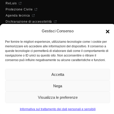
ReLuis
Protezione Civile
Agenda tecnica
Dichiarazione di accessibilità
ORARI DI APERTURA
Gestisci Consenso
Lunedì - Mercoledì - Venerdì:
10:00 - 12:00
Per fornire le migliori esperienze, utilizziamo tecnologie come i cookie per
Martedì - Giovedì:
memorizzare e/o accedere alle informazioni del dispositivo. Il consenso a
10:00 - 12:00 / 14:30 - 16:30
queste tecnologie ci permetterà di elaborare dati come il comportamento di
SEGRETERIA
navigazione o ID unici su questo sito. Non acconsentire o ritirare il
consenso può influire negativamente su alcune caratteristiche e funzioni.
Tel:
(+39) 089.224955
Fax:
(+39) 089.241988
Accetta
E-mail:
segreteria@ordineingsa.it
PEC:
segreteria.ordine@ordingsa.it
Nega
SOCIAL
Visualizza le preferenze
Informativa sul trattamento dei dati personali e sensibili