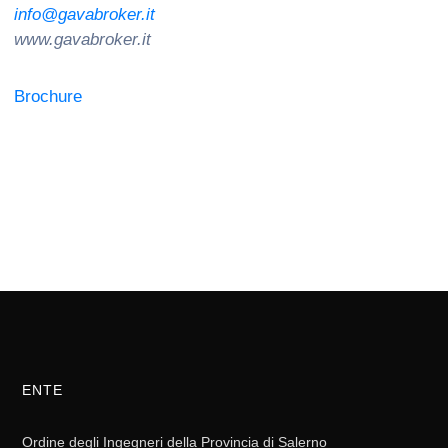
info@gavabroker.it
www.gavabroker.it
Brochure
ENTE
Ordine degli Ingegneri della Provincia di Salerno