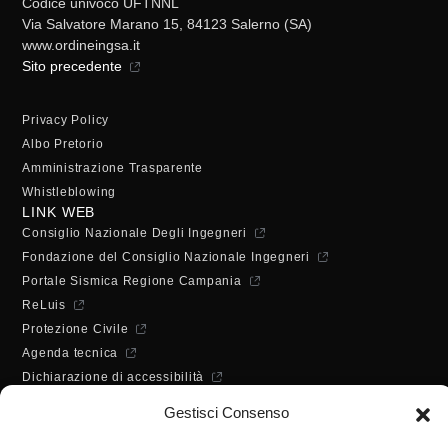
Codice univoco UFTNNL
Via Salvatore Marano 15, 84123 Salerno (SA)
www.ordineingsa.it
Sito precedente
Privacy Policy
Albo Pretorio
Amministrazione Trasparente
Whistleblowing
LINK WEB
Consiglio Nazionale Degli Ingegneri
Fondazione del Consiglio Nazionale Ingegneri
Portale Sismica Regione Campania
ReLuis
Protezione Civile
Agenda tecnica
Dichiarazione di accessibilità
ORARI DI APERTURA
Gestisci Consenso
Lunedì - Mercoledì - Venerdì:
10:00 - 12:00