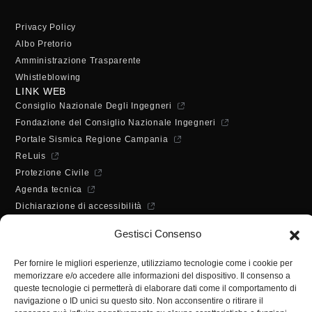
Privacy Policy
Albo Pretorio
Amministrazione Trasparente
Whistleblowing
LINK WEB
Consiglio Nazionale Degli Ingegneri
Fondazione del Consiglio Nazionale Ingegneri
Portale Sismica Regione Campania
ReLuis
Protezione Civile
Agenda tecnica
Dichiarazione di accessibilità
ORARI DI APERTURA
Gestisci Consenso
Lunedì - Mercoledì - Venerdì:
10:00 - 12:00
Per fornire le migliori esperienze, utilizziamo tecnologie come i cookie per
Martedì - Giovedì:
memorizzare e/o accedere alle informazioni del dispositivo. Il consenso a
10:00 - 12:00 / 14:30 - 16:30
queste tecnologie ci permetterà di elaborare dati come il comportamento di
SEGRETERIA
navigazione o ID unici su questo sito. Non acconsentire o ritirare il