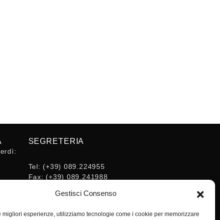
A
SEGRETERIA
erdì:
Tel:
(+39) 089.224955
Fax:
(+39) 089.241988
16:30
E-mail:
Gestisci Consenso
segreteria@ordineingsa.it
PEC:
le migliori esperienze, utilizziamo tecnologie come i cookie per memorizzare
segreteria.ordine@ordingsa.it