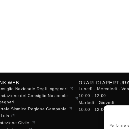
INK WEB
ORARI DI APERTUR
nsiglio Nazionale Degli Ingegneri
Lunedì - Mercoledì - Ven
ndazione del Consiglio Nazionale
10:00 - 12:00
gegneri
Martedì - Giovedì:
rtale Sismica Regione Campania
10:00 - 12:00 / 14:30 - 
Luis
otezione Civile
Per fornire 