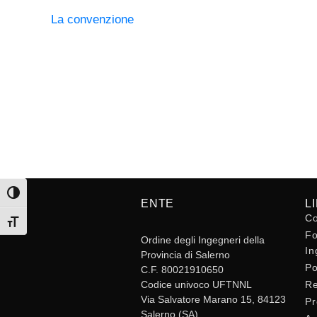
La convenzione
Attiva/disattiva alto contrasto
ENTE
L
Co
Attiva/disattiva dimensione testo
Fo
Ordine degli Ingegneri della
In
Provincia di Salerno
Po
C.F. 80021910650
Codice univoco UFTNNL
Re
Via Salvatore Marano 15, 84123
Pr
Salerno (SA)